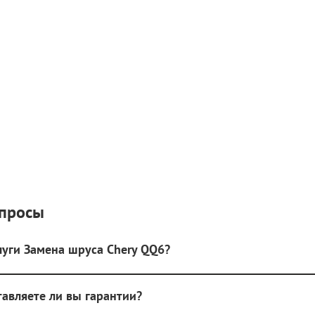
опросы
луги Замена шруса Chery QQ6?
тавляете ли вы гарантии?