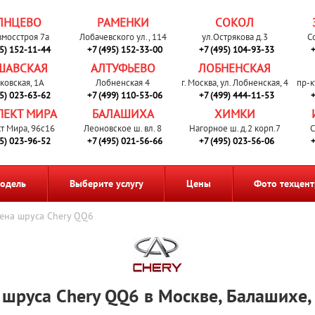
ЛНЦЕВО
РАМЕНКИ
СОКОЛ
вмосстроя 7а
Лобачевского ул., 114
ул.Острякова д.3
С
95) 152-11-44
+7 (495) 152-33-00
+7 (495) 104-93-33
+
ШАВСКАЯ
АЛТУФЬЕВО
ЛОБНЕНСКАЯ
ковская, 1А
Лобненская 4
г. Москва, ул. Лобненская, 4
пр-к
95) 023-63-62
+7 (499) 110-53-06
+7 (499) 444-11-53
+
ПЕКТ МИРА
БАЛАШИХА
ХИМКИ
т Мира, 96с16
Леоновское ш. вл. 8
Нагорное ш. д.2 корп.7
С
95) 023-96-52
+7 (495) 021-56-66
+7 (495) 023-56-06
+
одель
Выберите услугу
Цены
Фото техцент
ена шруса Chery QQ6
 шруса Chery QQ6 в Москве, Балашихе,