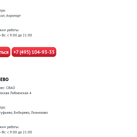
тро:
кол, Аэропорт
жим работы:
–Вс: с 9:00 до 21:00
ться
+7 (495) 104-93-33
ЕВО
рес: СВАО
 Москва Лобненская 4
тро:
туфьево, Бибирево, Лианозово
жим работы:
–Вс: с 9:00 до 21:00