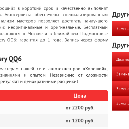
роший» в короткий срок и качественно выполнят
Други
6. Автосервисы обеспечены специализированным
ализм мастеров позволяет достигать наилучшего
чии: неоригинальные и оригинальные. Бесплатный
Замена
полагаются в Москве и в ближайшем Подмосковье
ery QQ6: гарантия до 1 года. Запись через форму
Други
ery QQ6
Диагно
мастерам нашей сети автотехцентров «Хороший»,
Замена
знаниями и опытом. Независимо от сложности
 результат и демократичные расценки!
Замена
Цена
Замена
от 2200 руб.
от 1200 руб.