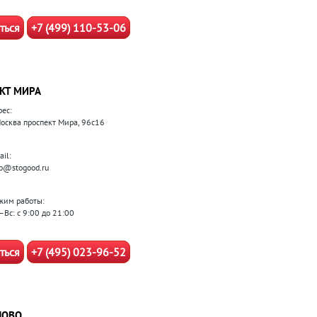
ться
+7 (499) 110-53-06
КТ МИРА
рес:
 Москва проспект Мира, 96с16
il:
fo@stogood.ru
жим работы:
–Вс: с 9:00 до 21:00
ться
+7 (495) 023-96-52
ЛОВО