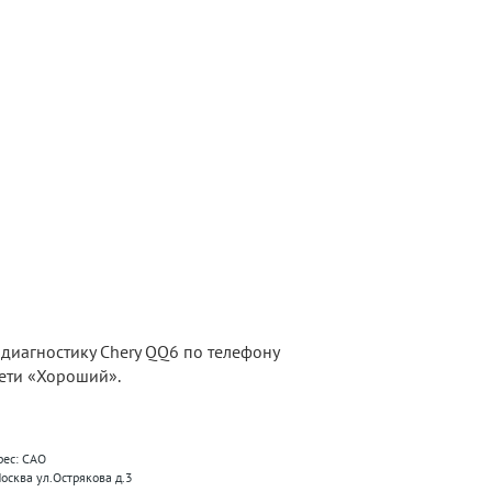
диагностику Chery QQ6 по телефону
сети «Хороший».
рес: САО
Москва ул.Острякова д.3