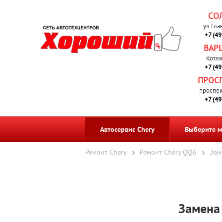
СО
ул.Гла
+7 (4
ВАР
Котля
+7 (4
ПРОС
проспек
+7 (4
Автосервис Chery
Выберите м
Ремонт Chery
Ремонт Chery QQ6
Зам
Замена