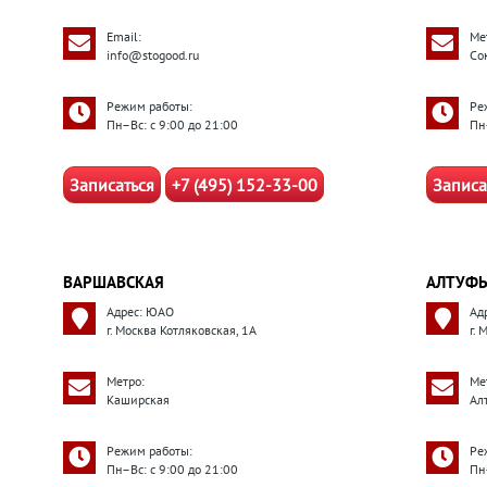
Email:
Ме
info@stogood.ru
Со
Режим работы:
Ре
Пн–Вс: с 9:00 до 21:00
Пн
Записаться
+7 (495) 152-33-00
Записа
ВАРШАВСКАЯ
АЛТУФЬ
Адрес: ЮАО
Ад
г. Москва Котляковская, 1А
г.
Метро:
Ме
Каширская
Ал
Режим работы:
Ре
Пн–Вс: с 9:00 до 21:00
Пн