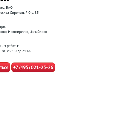
рес: ВАО
 Москва Сиреневый б-р, 83
тро:
рово, Новогиреево, Измайлово
жим работы:
–Вс: с 9:00 до 21:00
ться
+7 (495) 021-25-26