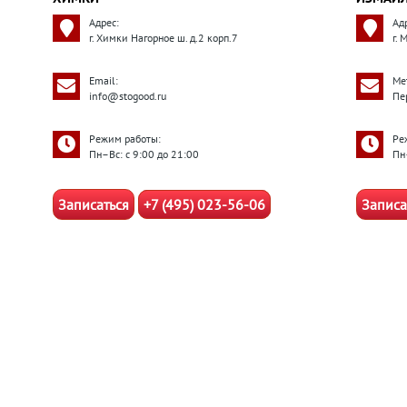
Адрес:
Ад
г. Химки Нагорное ш. д.2 корп.7
г.
Email:
Ме
info@stogood.ru
Пе
Режим работы:
Ре
Пн–Вс: с 9:00 до 21:00
Пн
Записаться
+7 (495) 023-56-06
Записа