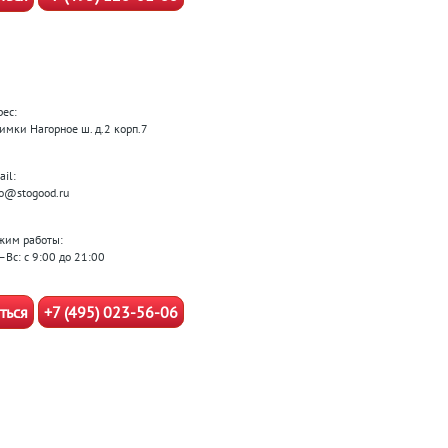
рес:
Химки Нагорное ш. д.2 корп.7
il:
fo@stogood.ru
жим работы:
–Вс: с 9:00 до 21:00
ться
+7 (495) 023-56-06