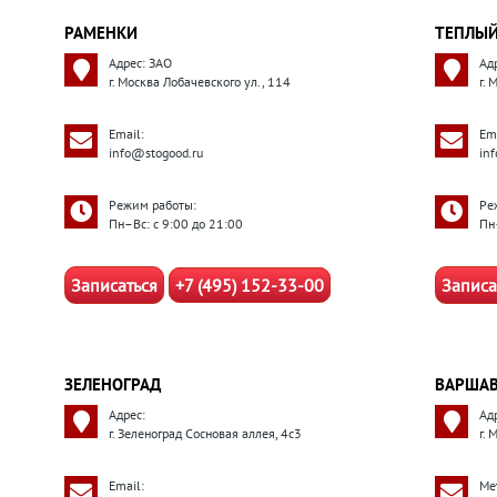
РАМЕНКИ
ТЕПЛЫЙ
Адрес: ЗАО
Ад
г. Москва Лобачевского ул., 114
г.
Email:
Ema
info@stogood.ru
in
Режим работы:
Ре
Пн–Вс: с 9:00 до 21:00
Пн
Записаться
+7 (495) 152-33-00
Записа
ЗЕЛЕНОГРАД
ВАРШАВ
Адрес:
Ад
г. Зеленоград Сосновая аллея, 4с3
г. 
Email:
Ме