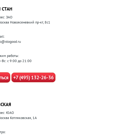
 СТАН
рес: ЗАО
 Москва Новоясеневкий пр-кт, 8с1
il:
fo@stogood.ru
жим работы:
–Вс: с 9:00 до 21:00
ться
+7 (495) 132-26-36
СКАЯ
рес: ЮАО
Москва Котляковская, 1А
тро: