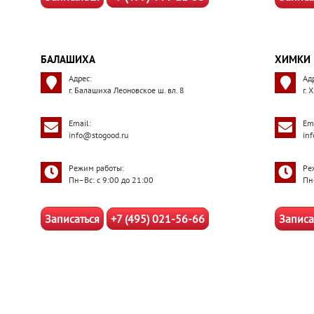
БАЛАШИХА
ХИМКИ
Адрес:
Ад
г. Балашиха Леоновское ш. вл. 8
г. 
Email:
Ema
info@stogood.ru
in
Режим работы:
Ре
Пн–Вс: с 9:00 до 21:00
Пн
Записаться
+7 (495) 021-56-66
Записа