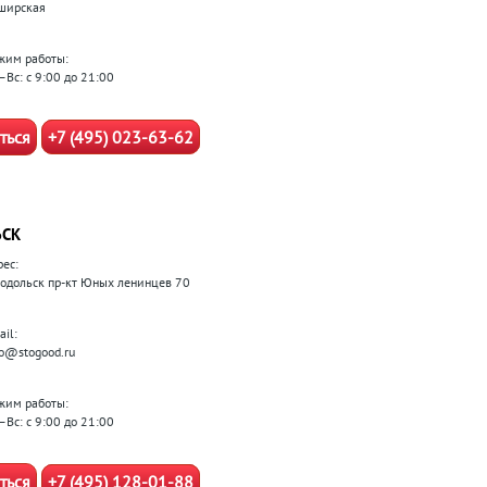
ширская
жим работы:
–Вс: с 9:00 до 21:00
ться
+7 (495) 023-63-62
ЬСК
рес:
 Подольск пр-кт Юных ленинцев 70
il:
fo@stogood.ru
жим работы:
–Вс: с 9:00 до 21:00
ться
+7 (495) 128-01-88