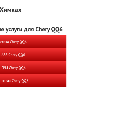
 Химках
е услуги для Chery QQ6
стика Chery QQ6
 ABS Chery QQ6
 ГРМ Chery QQ6
 масла Chery QQ6