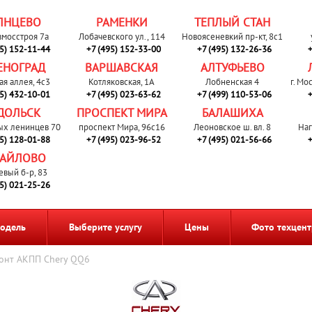
ЛНЦЕВО
РАМЕНКИ
ТЕПЛЫЙ СТАН
вмосстроя 7а
Лобачевского ул., 114
Новоясеневкий пр-кт, 8с1
95) 152-11-44
+7 (495) 152-33-00
+7 (495) 132-26-36
+
ЕНОГРАД
ВАРШАВСКАЯ
АЛТУФЬЕВО
ая аллея, 4с3
Котляковская, 1А
Лобненская 4
г. Мо
95) 432-10-01
+7 (495) 023-63-62
+7 (499) 110-53-06
+
ДОЛЬСК
ПРОСПЕКТ МИРА
БАЛАШИХА
ых ленинцев 70
проспект Мира, 96с16
Леоновское ш. вл. 8
Наг
95) 128-01-88
+7 (495) 023-96-52
+7 (495) 021-56-66
+
АЙЛОВО
евый б-р, 83
95) 021-25-26
одель
Выберите услугу
Цены
Фото техцент
онт АКПП Chery QQ6