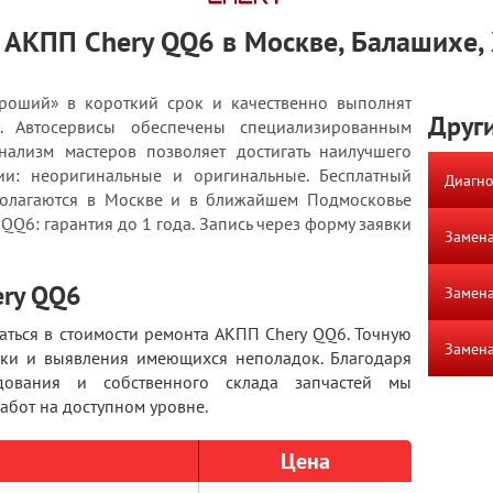
 АКПП Chery QQ6 в Москве, Балашихе,
роший» в короткий срок и качественно выполнят
Други
. Автосервисы обеспечены специализированным
ализм мастеров позволяет достигать наилучшего
чии: неоригинальные и оригинальные. Бесплатный
Диагно
полагаются в Москве и в ближайшем Подмосковье
 QQ6: гарантия до 1 года. Запись через форму заявки
Замена
ery QQ6
Замена
аться в стоимости ремонта АКПП Chery QQ6. Точную
Замена
тики и выявления имеющихся неполадок. Благодаря
дования и собственного склада запчастей мы
бот на доступном уровне.
Цена