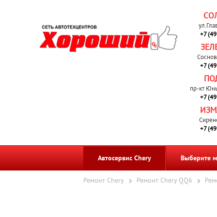
СО
ул.Гла
+7 (4
ЗЕЛ
Соснов
+7 (4
ПО
пр-кт Юн
+7 (4
ИЗМ
Сирен
+7 (4
Автосервис Chery
Выберите м
Ремонт Chery
Ремонт Chery QQ6
Рем