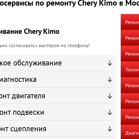
осервисы по ремонту Chery Kimo в Мо
Ремон
ивание Chery Kimo
Ремон
но согласовать с мастером по телефону!
Ремон
кое обслуживание
Техни
иагностика
Ремон
онт двигателя
Ремон
онт подвески
Ремон
нт сцепления
Диагн