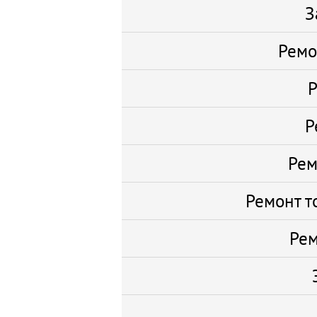
З
Ремо
Р
Р
Рем
Ремонт т
Рем