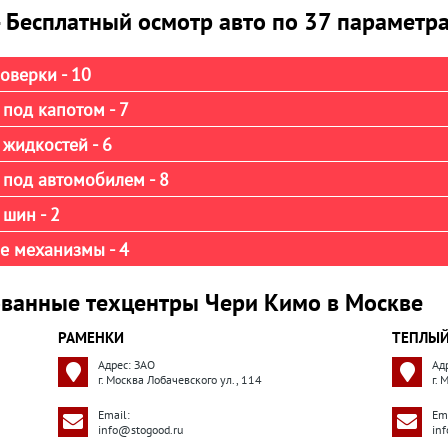
- Бесплатный осмотр авто по 37 параметр
оверки - 10
под капотом - 7
жидкостей - 6
 под автомобилем - 8
шин - 2
е механизмы - 4
ванные техцентры Чери Кимо в Москве
РАМЕНКИ
ТЕПЛЫЙ
Адрес: ЗАО
Ад
г. Москва Лобачевского ул., 114
г.
Email:
Ema
info@stogood.ru
in