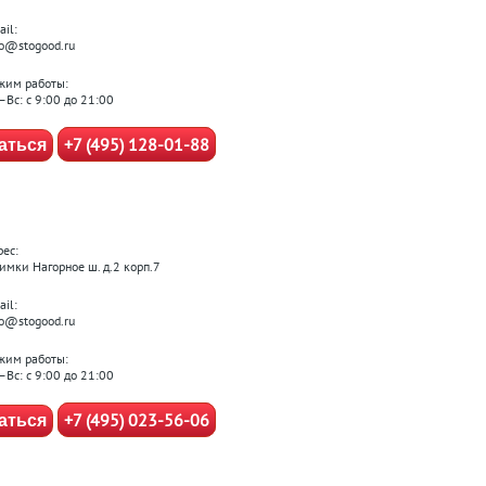
il:
fo@stogood.ru
жим работы:
–Вс: с 9:00 до 21:00
+7 (495) 128-01-88
аться
рес:
Химки Нагорное ш. д.2 корп.7
il:
fo@stogood.ru
жим работы:
–Вс: с 9:00 до 21:00
+7 (495) 023-56-06
аться