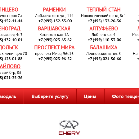
ЛНЦЕВО
РАМЕНКИ
ТЕПЛЫЙ СТАН
вмосстроя 7а
Лобачевского ул., 114
Новоясеневкий пр-кт, 8с1
95) 152-11-44
+7 (495) 152-33-00
+7 (495) 132-26-36
+
ЕНОГРАД
ВАРШАВСКАЯ
АЛТУФЬЕВО
ая аллея, 4с3
Котляковская, 1А
Лобненская 4
г. Мо
95) 432-10-01
+7 (495) 023-63-62
+7 (499) 110-53-06
+
ДОЛЬСК
ПРОСПЕКТ МИРА
БАЛАШИХА
ых ленинцев 70
проспект Мира, 96с16
Леоновское ш. вл. 8
Наг
95) 128-01-88
+7 (495) 023-96-52
+7 (495) 021-56-66
+
АЙЛОВО
евый б-р, 83
95) 021-25-26
 модель
Выберите услугу
Цены
Фото техце