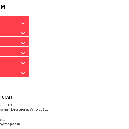
ам
 СТАН
рес: ЗАО
 Москва Новоясеневкий пр-кт, 8с1
il:
fo@stogood.ru