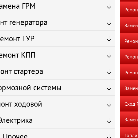
амена ГРМ
Ремон
нт генератора
Замен
емонт ГУР
Ремон
емонт КПП
Ремон
онт стартера
Ремон
ормозной системы
Замен
онт ходовой
Сход 
Электрика
Замен
Прочее
Топли