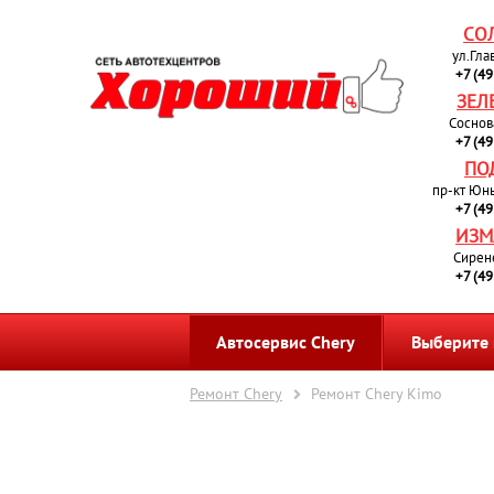
СО
ул.Гла
+7 (4
ЗЕЛ
Соснов
+7 (4
ПО
пр-кт Юн
+7 (4
ИЗМ
Сирен
+7 (4
Автосервис Chery
Выберите
Ремонт Chery
Ремонт Chery Kimo