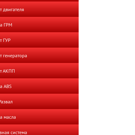
т двигателя
а ГРМ
т ГУР
т генератора
т АКПП
а ABS
Развал
а масла
вная система