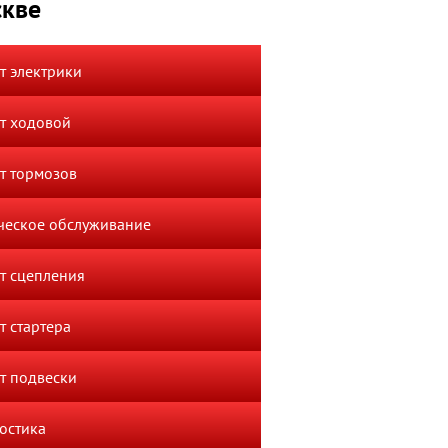
скве
т электрики
т ходовой
т тормозов
ческое обслуживание
т сцепления
т стартера
т подвески
остика