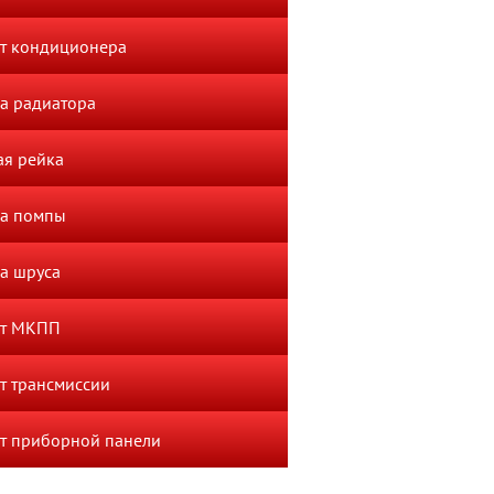
т кондиционера
а радиатора
ая рейка
а помпы
а шруса
нт МКПП
т трансмиссии
т приборной панели