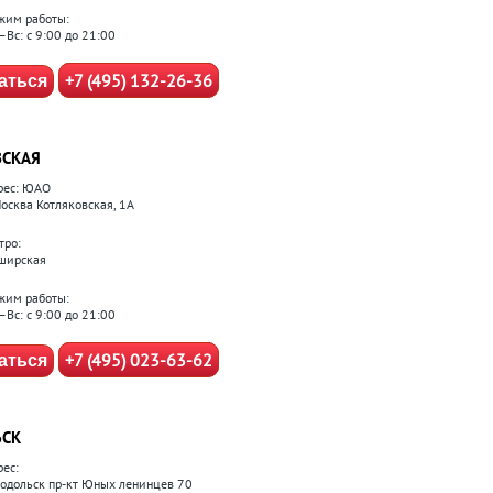
жим работы:
–Вс: с 9:00 до 21:00
+7 (495) 132-26-36
аться
СКАЯ
рес: ЮАО
Москва Котляковская, 1А
тро:
ширская
жим работы:
–Вс: с 9:00 до 21:00
+7 (495) 023-63-62
аться
ЬСК
рес:
 Подольск пр-кт Юных ленинцев 70