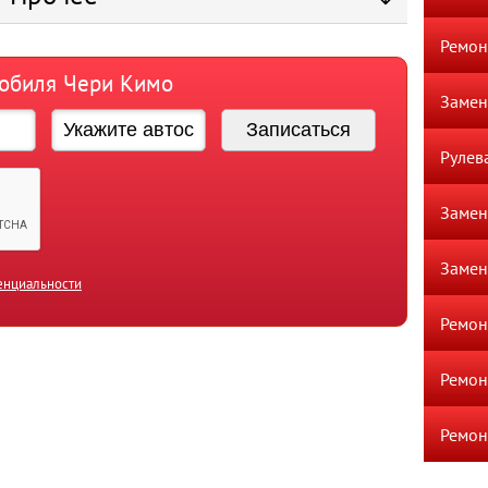
Ремон
мобиля Чери Кимо
Замен
Рулев
Замен
Замен
енциальности
Ремо
Ремон
Ремон