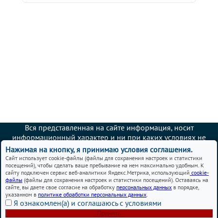
Вся представленная на сайте информация, носит
информационный характер и ни при каких условиях не
является публичной офертой.
Нажимая на кнопку, я принимаю условия соглашения.
Сайт использует cookie-файлы (файлы для сохранения настроек и статистики
Автосервисы Chery в Москве – ремонт и обслуживание
посещений), чтобы сделать ваше пребывание на нем максимально удобным. К
автомобилей
сайту подключен сервис веб-аналитики Яндекс.Метрика, использующий
cookie-
файлы
(файлы для сохранения настроек и статистики посещений). Оставаясь на
сайте, вы даете свое согласие на обработку
персональных данных
в порядке,
Политика использования cookies
указанном в
политике обработки персональных данных
.
Я ознакомлен(а) и соглашаюсь с условиями
Согласие на обработку персональных данных
Политика обработки персональных данных
Принять