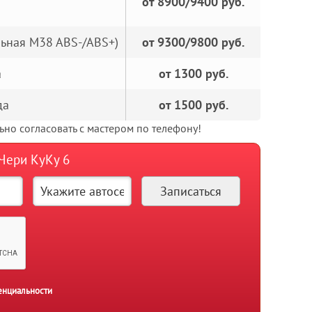
от 8900/9400 руб.
льная M38 ABS-/ABS+)
от 9300/9800 руб.
а
от 1300 руб.
да
от 1500 руб.
но согласовать с мастером по телефону!
 Чери КуКу 6
енциальности