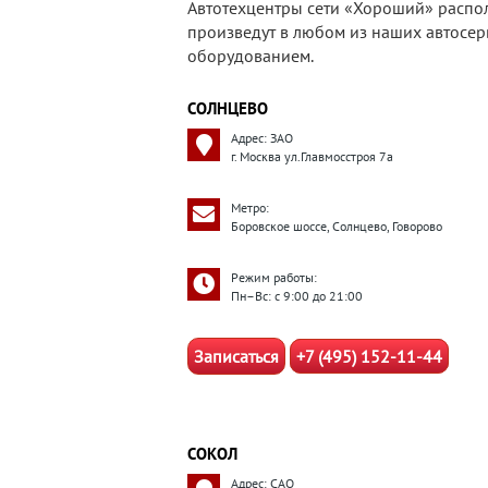
Автотехцентры сети «Хороший» распол
произведут в любом из наших автосе
оборудованием.
СОЛНЦЕВО
Адрес: ЗАО
г. Москва ул.Главмосстроя 7а
Метро:
Боровское шоссе, Солнцево, Говорово
Режим работы:
Пн–Вс: с 9:00 до 21:00
Записаться
+7 (495) 152-11-44
СОКОЛ
Адрес: САО