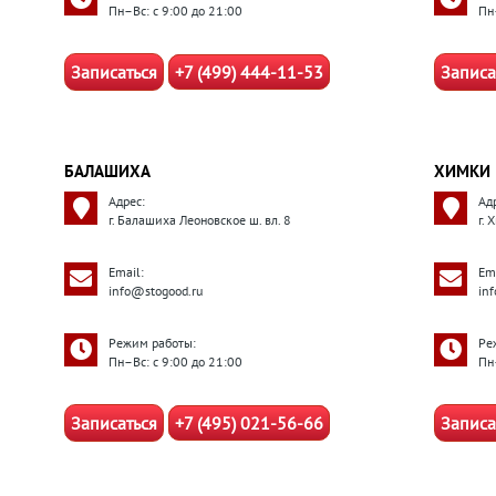
Пн–Вс: с 9:00 до 21:00
Пн
Записаться
+7 (499) 444-11-53
Записа
БАЛАШИХА
ХИМКИ
Адрес:
Ад
г. Балашиха Леоновское ш. вл. 8
г. 
Email:
Ema
info@stogood.ru
in
Режим работы:
Ре
Пн–Вс: с 9:00 до 21:00
Пн
Записаться
+7 (495) 021-56-66
Записа