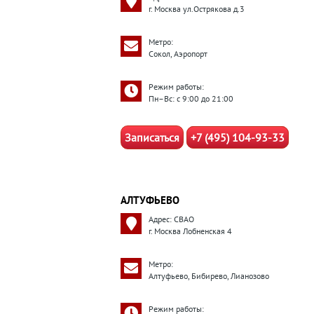
г. Москва ул.Острякова д.3
Метро:
Сокол, Аэропорт
Режим работы:
Пн–Вс: с 9:00 до 21:00
Записаться
+7 (495) 104-93-33
АЛТУФЬЕВО
Адрес: СВАО
г. Москва Лобненская 4
Метро:
Алтуфьево, Бибирево, Лианозово
Режим работы: