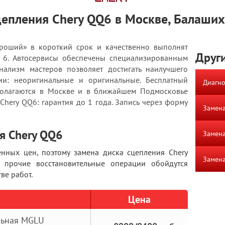
цепления Chery QQ6 в Москве, Балаших
роший» в короткий срок и качественно выполнят
Други
у 6. Автосервисы обеспечены специализированным
ализм мастеров позволяет достигать наилучшего
чии: неоригинальные и оригинальные. Бесплатный
Диагно
полагаются в Москве и в ближайшем Подмосковье
Chery QQ6: гарантия до 1 года. Запись через форму
Замена
я Chery QQ6
Замена
ных цен, поэтому замена диска сцепления Chery
Замена
 прочие восстановительные операции обойдутся
ве работ.
Цена
льная MGLU