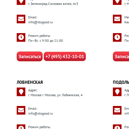
г. Зеленоград Сосновая аллея, 4с3
г. 
Email:
Ме
info@stogood.ru
Ка
Режим работы:
Ре
Пн–Вс: с 9:00 до 21:00
Пн
Записаться
+7 (495) 432-10-01
Записа
ЛОБНЕНСКАЯ
ПОДОЛ
Адрес:
Ад
г. Москва г. Москва, ул. Лобненская, 4
г.
Email:
Ema
info@stogood.ru
in
Режим работы:
Ре