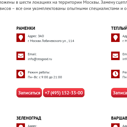
ожены в шести локациях на территории Москвы. Замену сцеп
рвисов – все они укомплектованы опытными специалистами и
РАМЕНКИ
ТЕПЛЫЙ
Адрес: ЗАО
Ад
г. Москва Лобачевского ул., 114
г.
Email:
Ema
info@stogood.ru
in
Режим работы:
Ре
Пн–Вс: с 9:00 до 21:00
Пн
Записаться
+7 (495) 152-33-00
Записа
ЗЕЛЕНОГРАД
ВАРШАВ
Адрес:
Ад