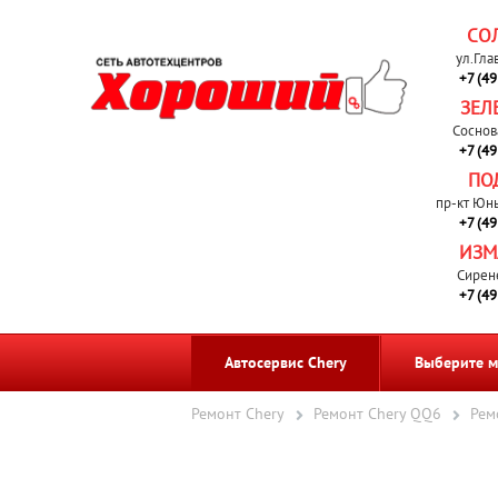
СО
ул.Гла
+7 (4
ЗЕЛ
Соснов
+7 (4
ПО
пр-кт Юн
+7 (4
ИЗМ
Сирен
+7 (4
Автосервис Chery
Выберите м
Ремонт Chery
Ремонт Chery QQ6
Рем