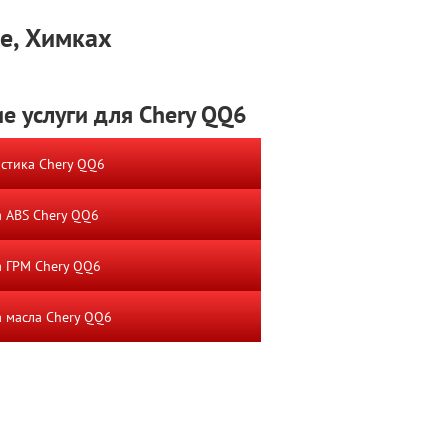
е, Химках
е услуги для Chery QQ6
стика Chery QQ6
 ABS Chery QQ6
 ГРМ Chery QQ6
 масла Chery QQ6