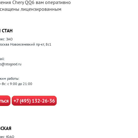
ления Chery QQ6 вам оперативно
 оснащены лицензированным
 СТАН
рес: ЗАО
 Москва Новоясеневкий пр-кт, 8с1
il:
fo@stogood.ru
жим работы:
–Вс: с 9:00 до 21:00
ться
+7 (495) 132-26-36
СКАЯ
рес: ЮАО