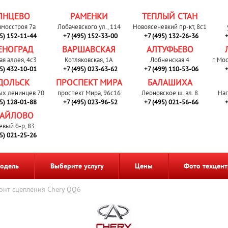
ЛНЦЕВО
РАМЕНКИ
ТЕПЛЫЙ СТАН
вмосстроя 7а
Лобачевского ул., 114
Новоясеневкий пр-кт, 8с1
95) 152-11-44
+7 (495) 152-33-00
+7 (495) 132-26-36
+
ЕНОГРАД
ВАРШАВСКАЯ
АЛТУФЬЕВО
ая аллея, 4с3
Котляковская, 1А
Лобненская 4
г. Мо
95) 432-10-01
+7 (495) 023-63-62
+7 (499) 110-53-06
+
ДОЛЬСК
ПРОСПЕКТ МИРА
БАЛАШИХА
ых ленинцев 70
проспект Мира, 96с16
Леоновское ш. вл. 8
Наг
95) 128-01-88
+7 (495) 023-96-52
+7 (495) 021-56-66
+
АЙЛОВО
евый б-р, 83
95) 021-25-26
одель
Выберите услугу
Цены
Фото техцент
онт сцепления Chery QQ6