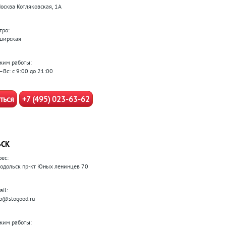
Москва Котляковская, 1А
тро:
ширская
жим работы:
–Вс: с 9:00 до 21:00
ться
+7 (495) 023-63-62
ЬСК
рес:
 Подольск пр-кт Юных ленинцев 70
il:
fo@stogood.ru
жим работы: