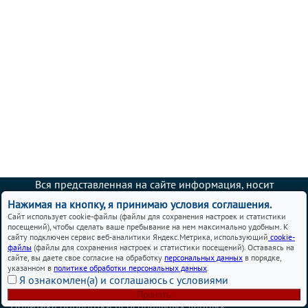
Вся представленная на сайте информация, носит
информационный характер и ни при каких условиях не
Нажимая на кнопку, я принимаю условия соглашения.
является публичной офертой.
Сайт использует cookie-файлы (файлы для сохранения настроек и статистики
посещений), чтобы сделать ваше пребывание на нем максимально удобным. К
Автосервисы Chery в Москве – ремонт и обслуживание
сайту подключен сервис веб-аналитики Яндекс.Метрика, использующий
cookie-
автомобилей
файлы
(файлы для сохранения настроек и статистики посещений). Оставаясь на
сайте, вы даете свое согласие на обработку
персональных данных
в порядке,
указанном в
политике обработки персональных данных
.
Политика использования cookies
Я ознакомлен(а) и соглашаюсь с условиями
Согласие на обработку персональных данных
Принять
Политика обработки персональных данных