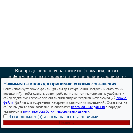
Вся представленная на сайте информация, носит
информационный характер и ни при каких условиях не
является публичной офертой.
Нажимая на кнопку, я принимаю условия соглашения.
Сайт использует cookie-файлы (файлы для сохранения настроек и статистики
Автосервисы Chery в Москве – ремонт и обслуживание
посещений), чтобы сделать ваше пребывание на нем максимально удобным. К
автомобилей
сайту подключен сервис веб-аналитики Яндекс.Метрика, использующий
cookie-
файлы
(файлы для сохранения настроек и статистики посещений). Оставаясь на
сайте, вы даете свое согласие на обработку
персональных данных
в порядке,
Политика использования cookies
указанном в
политике обработки персональных данных
.
Я ознакомлен(а) и соглашаюсь с условиями
Согласие на обработку персональных данных
Политика обработки персональных данных
Принять