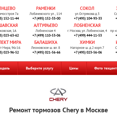
ЛНЦЕВО
РАМЕНКИ
СОКОЛ
вмосстроя 7а
Лобачевского ул., 114
ул.Острякова д.3
С
95) 152-11-44
+7 (495) 152-33-00
+7 (495) 104-93-33
+
ШАВСКАЯ
АЛТУФЬЕВО
ЛОБНЕНСКАЯ
ковская, 1А
Лобненская 4
г. Москва, ул. Лобненская, 4
пр-к
95) 023-63-62
+7 (499) 110-53-06
+7 (499) 444-11-53
+
ПЕКТ МИРА
БАЛАШИХА
ХИМКИ
т Мира, 96с16
Леоновское ш. вл. 8
Нагорное ш. д.2 корп.7
С
95) 023-96-52
+7 (495) 021-56-66
+7 (495) 023-56-06
+
одель
Выберите услугу
Цены
Фото техцент
Ремонт тормозов Chery в Москве