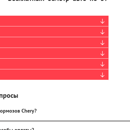
опросы
тормозов Chery?
пособы оплаты?