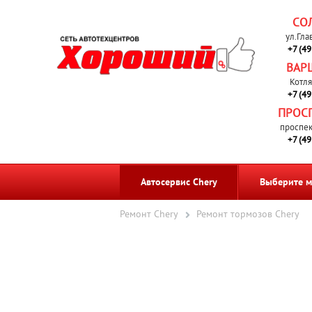
СО
ул.Гла
+7 (4
ВАР
Котля
+7 (4
ПРОС
проспек
+7 (4
Автосервис Chery
Выберите м
Ремонт Chery
Ремонт тормозов Chery