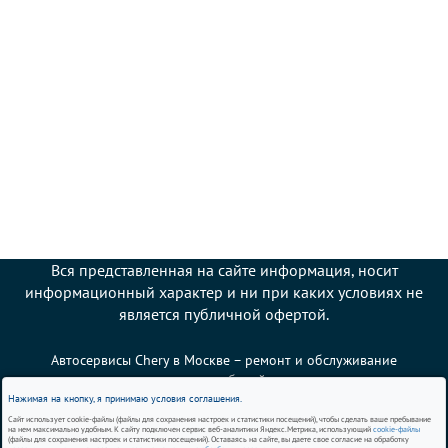
Вся представленная на сайте информация, носит
информационный характер и ни при каких условиях не
является публичной офертой.
Автосервисы Chery в Москве – ремонт и обслуживание
автомобилей
Нажимая на кнопку, я принимаю условия соглашения.
Сайт использует cookie-файлы (файлы для сохранения настроек и статистики посещений), чтобы сделать ваше пребывание
Политика использования cookies
на нем максимально удобным. К сайту подключен сервис веб-аналитики Яндекс.Метрика, использующий
cookie-файлы
(файлы для сохранения настроек и статистики посещений). Оставаясь на сайте, вы даете свое согласие на обработку