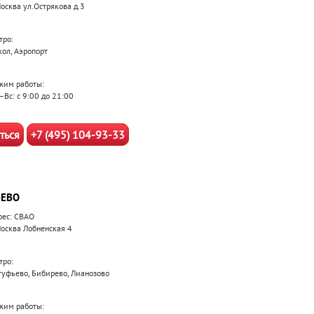
Москва ул.Острякова д.3
тро:
кол, Аэропорт
жим работы:
–Вс: с 9:00 до 21:00
ться
+7 (495) 104-93-33
ЕВО
рес: СВАО
 Москва Лобненская 4
тро:
туфьево, Бибирево, Лианозово
жим работы: