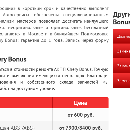
роший» в короткий срок и качественно выполнят
Други
. Автосервисы обеспечены специализированным
Bonu
ализм мастеров позволяет достигать наилучшего
чии: неоригинальные и оригинальные. Бесплатный
полагаются в Москве и в ближайшем Подмосковье
Диагно
ry Bonus: гарантия до 1 года. Запись через форму
Замена
ry Bonus
Замена
ться в стоимости ремонта АКПП Chery Bonus. Точную
тики и выявления имеющихся неполадок. Благодаря
Замена
дования и собственного склада запчастей мы
бот на доступном уровне.
Цена
от 600 руб.
едач ABS-/ABS+
от 7900/8400 руб.