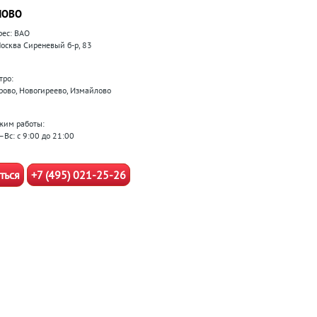
ЛОВО
рес: ВАО
 Москва Сиреневый б-р, 83
тро:
рово, Новогиреево, Измайлово
жим работы:
–Вс: с 9:00 до 21:00
ться
+7 (495) 021-25-26