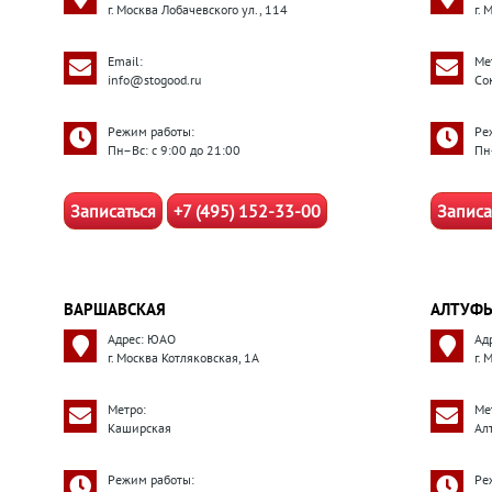
г. Москва Лобачевского ул., 114
г. 
Email:
Ме
info@stogood.ru
Со
Режим работы:
Ре
Пн–Вс: с 9:00 до 21:00
Пн
Записаться
+7 (495) 152-33-00
Записа
ВАРШАВСКАЯ
АЛТУФЬ
Адрес: ЮАО
Ад
г. Москва Котляковская, 1А
г.
Метро:
Ме
Каширская
Ал
Режим работы:
Ре