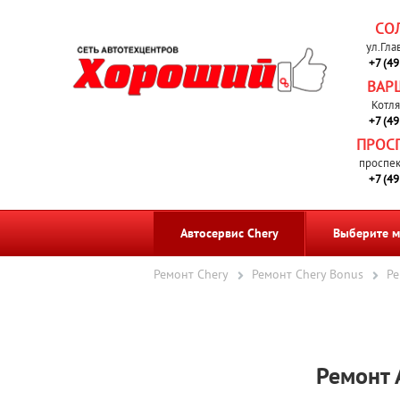
СО
ул.Гла
+7 (4
ВАР
Котля
+7 (4
ПРОС
проспек
+7 (4
Автосервис Chery
Выберите м
Ремонт Chery
Ремонт Chery Bonus
Ре
Ремонт 