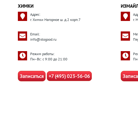
ХИМКИ
ИЗМАЙ
Адрес:
Ад
г. Химки Нагорное ш. д.2 корп.7
г.
Email:
Ме
info@stogood.ru
Пе
Режим работы:
Ре
Пн–Вс: с 9:00 до 21:00
Пн
Записаться
+7 (495) 023-56-06
Записа