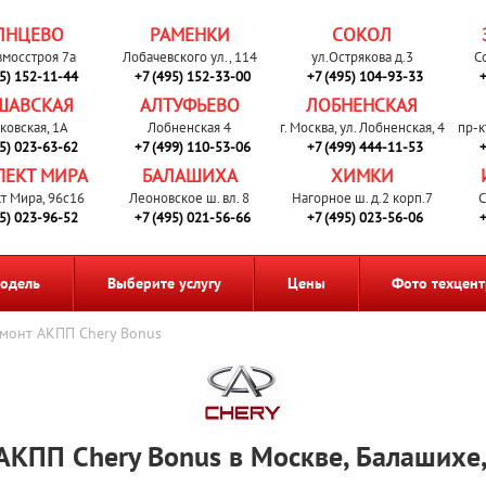
ЛНЦЕВО
РАМЕНКИ
СОКОЛ
вмосстроя 7а
Лобачевского ул., 114
ул.Острякова д.3
С
95) 152-11-44
+7 (495) 152-33-00
+7 (495) 104-93-33
+
ШАВСКАЯ
АЛТУФЬЕВО
ЛОБНЕНСКАЯ
ковская, 1А
Лобненская 4
г. Москва, ул. Лобненская, 4
пр-к
95) 023-63-62
+7 (499) 110-53-06
+7 (499) 444-11-53
+
ПЕКТ МИРА
БАЛАШИХА
ХИМКИ
т Мира, 96с16
Леоновское ш. вл. 8
Нагорное ш. д.2 корп.7
С
95) 023-96-52
+7 (495) 021-56-66
+7 (495) 023-56-06
+
одель
Выберите услугу
Цены
Фото техцент
монт АКПП Chery Bonus
АКПП Chery Bonus в Москве, Балашихе