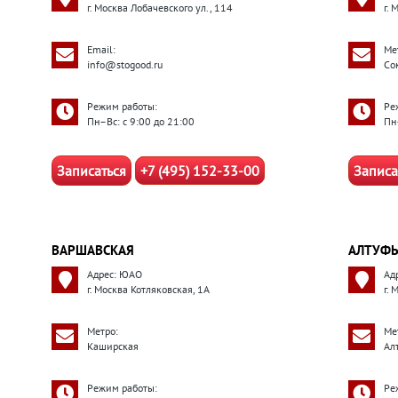
г. Москва Лобачевского ул., 114
г. 
Email:
Ме
info@stogood.ru
Со
Режим работы:
Ре
Пн–Вс: с 9:00 до 21:00
Пн
Записаться
+7 (495) 152-33-00
Записа
ВАРШАВСКАЯ
АЛТУФЬ
Адрес: ЮАО
Ад
г. Москва Котляковская, 1А
г.
Метро:
Ме
Каширская
Ал
Режим работы:
Ре