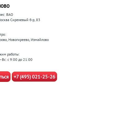
ЛОВО
рес: ВАО
 Москва Сиреневый б-р, 83
тро:
рово, Новогиреево, Измайлово
жим работы:
–Вс: с 9:00 до 21:00
ться
+7 (495) 021-25-26