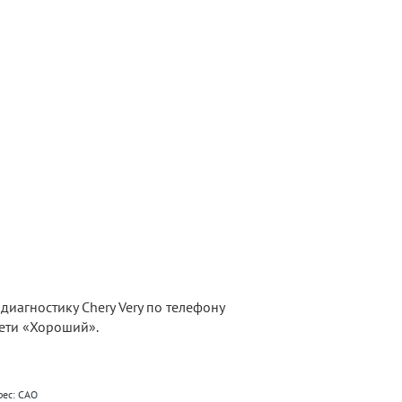
иагностику Chery Very по телефону
сети «Хороший».
рес: САО