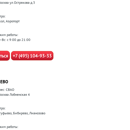
Москва ул.Острякова д.3
тро:
кол, Аэропорт
жим работы:
–Вс: с 9:00 до 21:00
ться
+7 (495) 104-93-33
ЕВО
рес: СВАО
 Москва Лобненская 4
тро:
туфьево, Бибирево, Лианозово
жим работы: