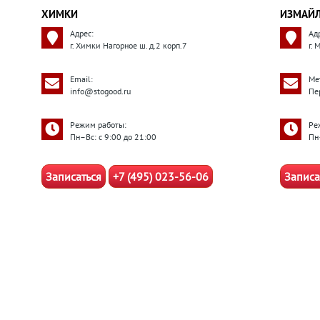
ХИМКИ
ИЗМАЙ
Адрес:
Ад
г. Химки Нагорное ш. д.2 корп.7
г.
Email:
Ме
info@stogood.ru
Пе
Режим работы:
Ре
Пн–Вс: с 9:00 до 21:00
Пн
Записаться
+7 (495) 023-56-06
Записа