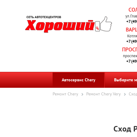
СО
ул.Гла
+7 (4
ВАР
Котля
+7 (4
ПРОС
проспек
+7 (4
Автосервис Chery
Выберите м
Ремонт Chery
Ремонт Chery Very
Сход
Сход Р