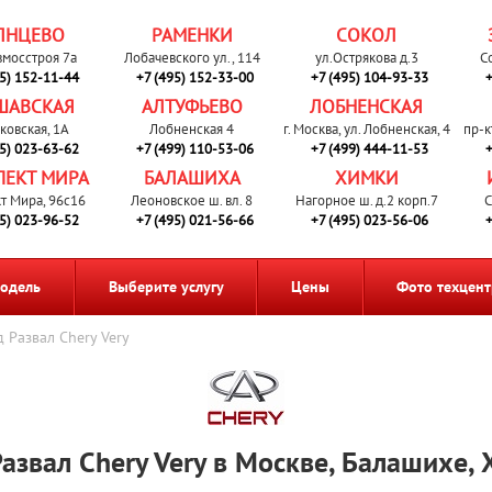
ЛНЦЕВО
РАМЕНКИ
СОКОЛ
вмосстроя 7а
Лобачевского ул., 114
ул.Острякова д.3
С
95) 152-11-44
+7 (495) 152-33-00
+7 (495) 104-93-33
+
ШАВСКАЯ
АЛТУФЬЕВО
ЛОБНЕНСКАЯ
ковская, 1А
Лобненская 4
г. Москва, ул. Лобненская, 4
пр-к
95) 023-63-62
+7 (499) 110-53-06
+7 (499) 444-11-53
+
ПЕКТ МИРА
БАЛАШИХА
ХИМКИ
т Мира, 96с16
Леоновское ш. вл. 8
Нагорное ш. д.2 корп.7
С
95) 023-96-52
+7 (495) 021-56-66
+7 (495) 023-56-06
+
одель
Выберите услугу
Цены
Фото техцент
 Развал Chery Very
азвал Chery Very в Москве, Балашихе,