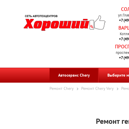
СО
ул.Гла
+7 (4
ВАР
Котля
+7 (4
ПРОС
проспек
+7 (4
Автосервис Chery
Выберите м
Ремонт Chery
Ремонт Chery Very
Ремо
Ремонт ге