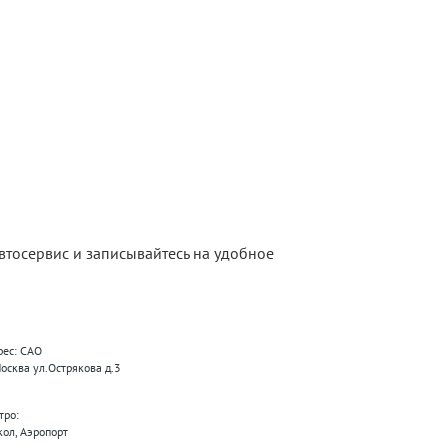
тосервис и записывайтесь на удобное
рес: САО
Москва ул.Острякова д.3
тро:
кол, Аэропорт