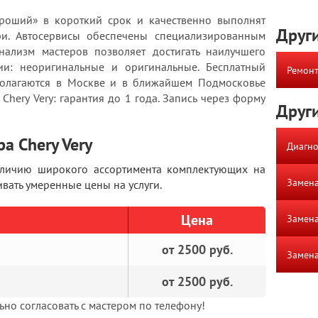
роший» в короткий срок и качественно выполнят
Други
ри. Автосервисы обеспечены специализированным
ализм мастеров позволяет достигать наилучшего
чии: неоригинальные и оригинальные. Бесплатный
Ремонт
полагаются в Москве и в ближайшем Подмосковье
 Chery Very: гарантия до 1 года. Запись через форму
Други
а Chery Very
Диагно
аличию широкого ассортимента комплектующих на
Замена
ать умеренные цены на услуги.
Цена
Замена
от 2500 руб.
Замена
от 2500 руб.
но согласовать с мастером по телефону!