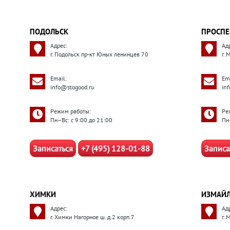
ПОДОЛЬСК
ПРОСПЕ
Адрес:
Ад
г. Подольск пр-кт Юных ленинцев 70
г.
Email:
Ema
info@stogood.ru
in
Режим работы:
Ре
Пн–Вс: с 9:00 до 21:00
Пн
Записаться
+7 (495) 128-01-88
Записа
ХИМКИ
ИЗМАЙ
Адрес:
Ад
г. Химки Нагорное ш. д.2 корп.7
г.