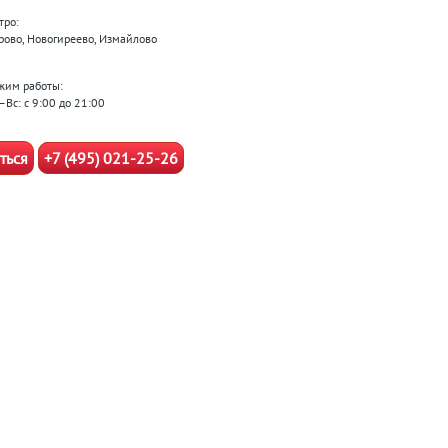
тро:
рово, Новогиреево, Измайлово
жим работы:
–Вс: с 9:00 до 21:00
ться
+7 (495) 021-25-26