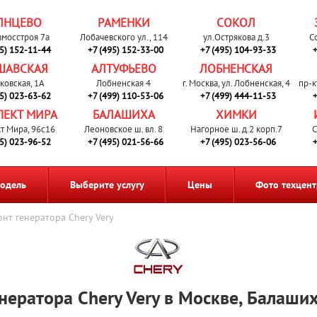
ЛНЦЕВО
РАМЕНКИ
СОКОЛ
вмосстроя 7а
Лобачевского ул., 114
ул.Острякова д.3
С
95) 152-11-44
+7 (495) 152-33-00
+7 (495) 104-93-33
+
ШАВСКАЯ
АЛТУФЬЕВО
ЛОБНЕНСКАЯ
ковская, 1А
Лобненская 4
г. Москва, ул. Лобненская, 4
пр-к
95) 023-63-62
+7 (499) 110-53-06
+7 (499) 444-11-53
+
ПЕКТ МИРА
БАЛАШИХА
ХИМКИ
т Мира, 96с16
Леоновское ш. вл. 8
Нагорное ш. д.2 корп.7
С
95) 023-96-52
+7 (495) 021-56-66
+7 (495) 023-56-06
+
одель
Выберите услугу
Цены
Фото техцент
нт генератора Chery Very
нератора Chery Very в Москве, Балаши