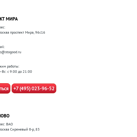
КТ МИРА
рес:
 Москва проспект Мира, 96с16
il:
fo@stogood.ru
жим работы:
–Вс: с 9:00 до 21:00
ться
+7 (495) 023-96-52
ЛОВО
рес: ВАО
 Москва Сиреневый б-р, 83