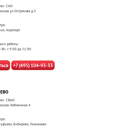
рес: САО
Москва ул.Острякова д.3
тро:
кол, Аэропорт
жим работы:
–Вс: с 9:00 до 21:00
ться
+7 (495) 104-93-33
ЕВО
рес: СВАО
 Москва Лобненская 4
тро:
туфьево, Бибирево, Лианозово