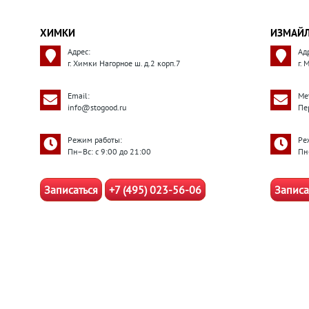
ХИМКИ
ИЗМАЙ
Адрес:
Ад
г. Химки Нагорное ш. д.2 корп.7
г.
Email:
Ме
info@stogood.ru
Пе
Режим работы:
Ре
Пн–Вс: с 9:00 до 21:00
Пн
Записаться
+7 (495) 023-56-06
Записа