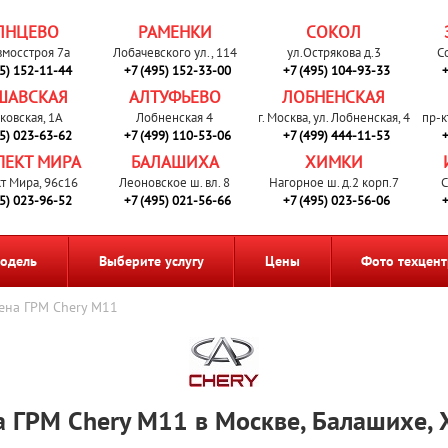
ЛНЦЕВО
РАМЕНКИ
СОКОЛ
вмосстроя 7а
Лобачевского ул., 114
ул.Острякова д.3
С
95) 152-11-44
+7 (495) 152-33-00
+7 (495) 104-93-33
+
ШАВСКАЯ
АЛТУФЬЕВО
ЛОБНЕНСКАЯ
ковская, 1А
Лобненская 4
г. Москва, ул. Лобненская, 4
пр-к
95) 023-63-62
+7 (499) 110-53-06
+7 (499) 444-11-53
+
ПЕКТ МИРА
БАЛАШИХА
ХИМКИ
т Мира, 96с16
Леоновское ш. вл. 8
Нагорное ш. д.2 корп.7
С
95) 023-96-52
+7 (495) 021-56-66
+7 (495) 023-56-06
+
одель
Выберите услугу
Цены
Фото техцент
ена ГРМ Chery M11
 ГРМ Chery M11 в Москве, Балашихе,