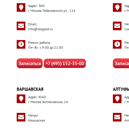
Адрес: ЗАО
Ад
г. Москва Лобачевского ул., 114
г. 
Email:
Ме
info@stogood.ru
Со
Режим работы:
Ре
Пн–Вс: с 9:00 до 21:00
Пн
Записаться
+7 (495) 152-33-00
Записа
ВАРШАВСКАЯ
АЛТУФЬ
Адрес: ЮАО
Ад
г. Москва Котляковская, 1А
г.
Метро:
Ме
Каширская
Ал