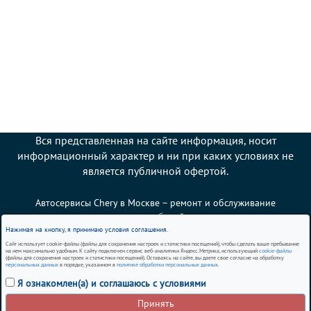
Вся представленная на сайте информация, носит
информационный характер и ни при каких условиях не
является публичной офертой.
Автосервисы Chery в Москве – ремонт и обслуживание
автомобилей
Нажимая на кнопку, я принимаю условия соглашения.
Сайт использует cookie-файлы (файлы для сохранения настроек и статистики посещений), чтобы сделать ваше пребывание
Политика использования cookies
на нем максимально удобным. К сайту подключен сервис веб-аналитики Яндекс.Метрика, использующий
cookie-файлы
(файлы для сохранения настроек и статистики посещений). Оставаясь на сайте, вы даете свое согласие на обработку
персональных данных
в порядке, указанном в
политике обработки персональных данных
.
Согласие на обработку персональных данных
Я ознакомлен(а) и соглашаюсь с условиями
Политика обработки персональных данных
Принять